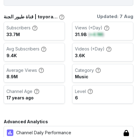
Updated: 7 Aug
قناة طيور الجنة | toyoraljanahtv Channel Stats
Subscribers
Views (+Day)
33.7M
31.9B
(
+4.1M
)
Avg Subscribers
Videos (+Day)
9.4K
3.6K
Average Views
Category
8.9M
Music
Channel Age
Level
17 years ago
6
Advanced Analytics
Channel Daily Performance