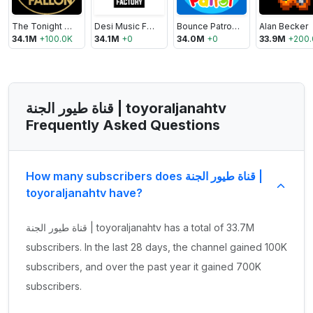
The Tonight Show Starring Jimmy Fallon
Desi Music Factory
Bounce Patrol - Kids Songs
Alan Becker
34.1M
+
100.0K
34.1M
+
0
34.0M
+
0
33.9M
+
200.
قناة طيور الجنة | toyoraljanahtv
Frequently Asked Questions
How many subscribers does قناة طيور الجنة |
toyoraljanahtv have?
قناة طيور الجنة | toyoraljanahtv has a total of 33.7M
subscribers. In the last 28 days, the channel gained 100K
subscribers, and over the past year it gained 700K
subscribers.