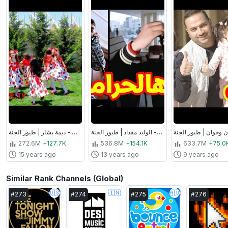
هالحرامي - الوليد مقداد | طيور الجنة
فتحي يا وردة - ديمة بشار | طيور الجنة
272.6M
+127.7K
536.8M
+154.1K
633.7M
+75.0
15 years ago
13 years ago
9 years ago
Similar Rank Channels (Global)
🇺🇸
🇮🇳
🇦🇺
#
273
#
274
#
275
#
276