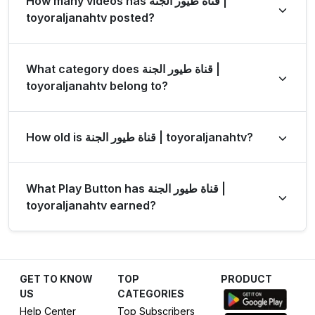
How many videos has قناة طيور الجنة |
subscribers per million views overall, and 867
toyoraljanahtv posted?
subscribers per million views in the last 28 days.
قناة طيور الجنة | toyoraljanahtv has posted a total of 3585
What category does قناة طيور الجنة |
videos.
toyoraljanahtv belong to?
قناة طيور الجنة | toyoraljanahtv is listed under the Music
How old is قناة طيور الجنة | toyoraljanahtv?
category.
قناة طيور الجنة | toyoraljanahtv has been on YouTube for
What Play Button has قناة طيور الجنة |
18 years (created on 24 Nov 2008).
toyoraljanahtv earned?
Based on its subscriber count of 33.7M, قناة طيور الجنة |
toyoraljanahtv has earned the Diamond Play Button.
GET TO KNOW
TOP
PRODUCT
US
CATEGORIES
Help Center
Top Subscribers