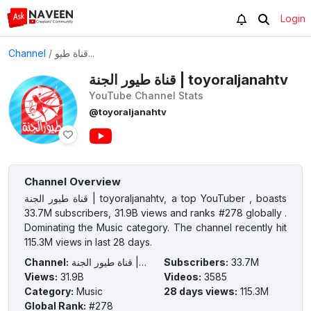
Login
Channel
/
قناة طيو...
قناة طيور الجنة | toyoraljanahtv
YouTube Channel Stats
@toyoraljanahtv
Channel Overview
قناة طيور الجنة | toyoraljanahtv, a top YouTuber , boasts
33.7M subscribers, 31.9B views and ranks #278 globally .
Dominating the Music category. The channel recently hit
115.3M views in last 28 days.
Channel
:
قناة طيور الجنة | toyoraljanahtv
Subscribers
:
33.7M
Views
:
31.9B
Videos
:
3585
Category
:
Music
28 days views
:
115.3M
Global Rank
:
#278