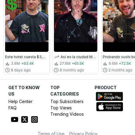
Este hotel cuesta $3,800 dólares por noche (y es una basura)
Así es la ciudad MÁS GRANDE de todo el mundo (impactante) | CHINA 🇨🇳
3.8M
+93.4K
27.8M
+65.5K
9.6M
+72.5K
8 days ago
8 months ago
2 months ago
GET TO KNOW
TOP
PRODUCT
US
CATEGORIES
Help Center
Top Subscribers
FAQ
Top Views
Trending Videos
Terms of Use
Privacy Policy