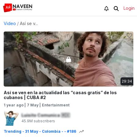
Login
Video
/
Así se v...
29:34
Así se ven en la actualidad las “casas gratis” de los
cubanos | CUBA #2
1 year ago
|
7 May
|
Entertainment
Luisito Comunica
🇲🇽
45.9M
subscribers
Trending - 31 May - Colombia - - #186